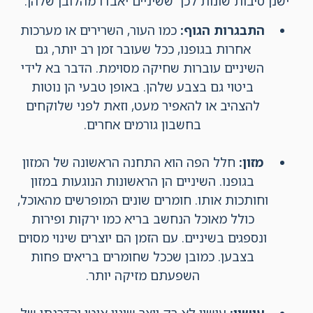
ישנן סיבות שונות לכך ששיניים יאבדו מהלובן שלהן:
התבגרות הגוף:
כמו העור, השרירים או מערכות
אחרות בגופנו, ככל שעובר זמן רב יותר, גם
השיניים עוברות שחיקה מסוימת. הדבר בא לידי
ביטוי גם בצבע שלהן. באופן טבעי הן נוטות
להצהיב או להאפיר מעט, וזאת לפני שלוקחים
בחשבון גורמים אחרים.
מזון:
חלל הפה הוא התחנה הראשונה של המזון
בגופנו. השיניים הן הראשונות הנוגעות במזון
וחותכות אותו. חומרים שונים המופרשים מהאוכל,
כולל מאוכל הנחשב בריא כמו ירקות ופירות
ונספגים בשיניים. עם הזמן הם יוצרים שינוי מסוים
בצבען. כמובן שככל שחומרים בריאים פחות
השפעתם מזיקה יותר.
עישון:
עישון לא רק יוצר שינוי איטי והדרגתי של