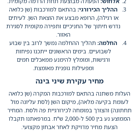
אלחוש
:
הפעולה מבוצעת תחת הרדמה מקומית.
ההליך הכירורגי
:
בהתאם למורכבות (שן כלואה
או רגילה), הרופא מבצע את הוצאת השן. לעיתים
נדרש חיתוך של החניכיים ותפירה מקומית לסגירת
האזור.
החלמה
:
תהליך ההחלמה נמשך לרוב בין שבוע
לשבועיים. בימים הראשונים ייתכנו נפיחות
ורגישות, ומומלץ להימנע ממאכלים חמים
ומפעילות גופנית מאומצת.
מחיר עקירת שיני בינה
העלות משתנה בהתאם למורכבות המקרה (שן כלואה
לעומת בקיעה מלאה), מיקום השן (לסת עליונה מול
תחתונה) והצורך במומחה לכירורגיית פה ולסת. המחיר
הממוצע נע בין 500 ל-2,000 ש"ח. במרפאתנו תקבלו
הצעת מחיר מדויקת לאחר אבחון מקצועי.