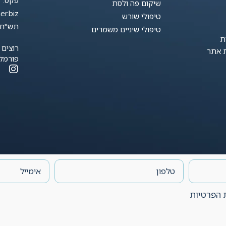
שיקום פה ולסת
er.biz
טיפולי שורש
תש"ח 29, זכרון יע
טיפולי שיניים משמרים
ת
רוצים 
 אתר
פורמל
 הפרטיות